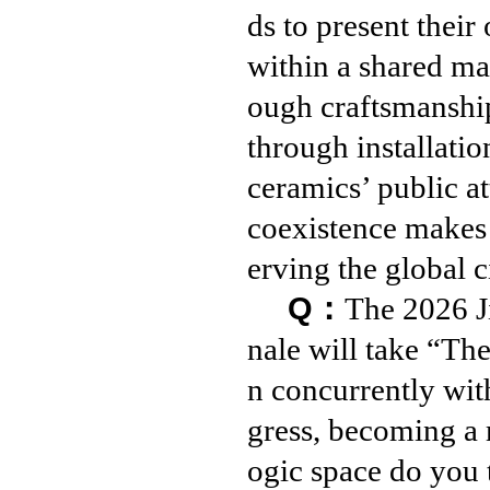
ds to present thei
within a shared ma
ough craftsmanship
through installatio
ceramics’ public at
coexistence makes
erving the global c
Q：
The 2026 J
nale will take “Th
n concurrently wi
gress, becoming a 
ogic space do you t