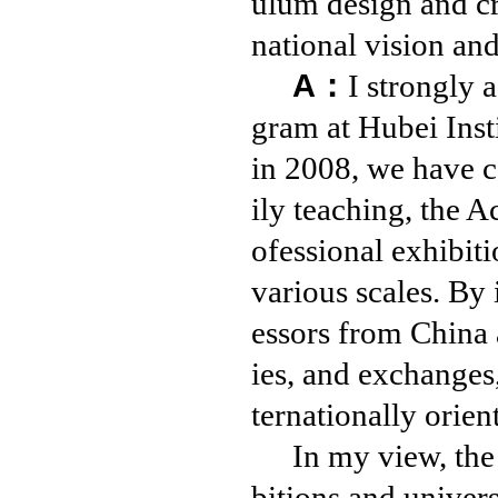
ulum design and cre
national vision an
A：
I strongly 
gram at Hubei Inst
in 2008, we have c
ily teaching, the 
ofessional exhibit
various scales. By 
essors from China 
ies, and exchanges,
ternationally orien
In my view, the
bitions and univers