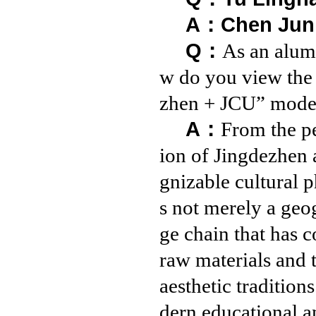
A：Chen Jun
Q：
As an alum
w do you view the 
zhen + JCU” model
A：
From the p
ion of Jingdezhen 
gnizable cultural 
s not merely a geo
ge chain that has 
raw materials and 
aesthetic traditio
dern educational a