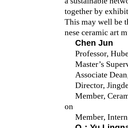
a sustainable netw
together by exhibit
This may well be t
nese ceramic art mu
Chen Jun
Professor, Hubei
Master’s Super
Associate Dean,
Director, Jingd
Member, Cerami
on
Member, Inter
Q：Yu Lingn