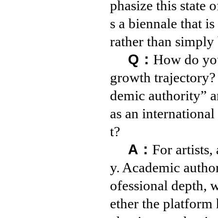
phasize this state 
s a biennale that i
rather than simply
Q：
How do you 
growth trajectory?
demic authority” a
as an internationa
t?
A：
For artists
y. Academic author
ofessional depth, 
ether the platform 