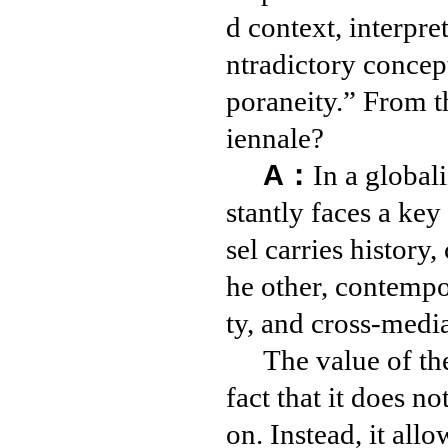
d context, interpre
ntradictory concept
poraneity.” From t
iennale?
A：
In a global
stantly faces a key
sel carries history,
he other, contempor
ty, and cross-medi
The value of th
fact that it does no
on. Instead, it all