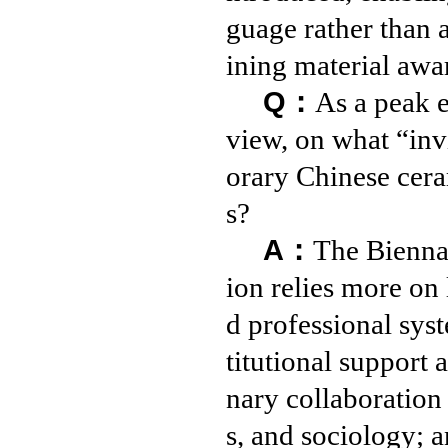
guage rather than a
ining material awar
Q：
As a peak e
view, on what “inv
orary Chinese ceram
s?
A：
The Biennal
ion relies more o
d professional syst
titutional support 
nary collaboration
s, and sociology; a