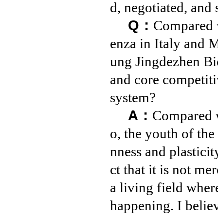
d, negotiated, and
Q：
Compared w
enza in Italy and 
ung Jingdezhen Bie
and core competiti
system?
A：
Compared w
o, the youth of the
nness and plasticit
ct that it is not me
a living field whe
happening. I belie