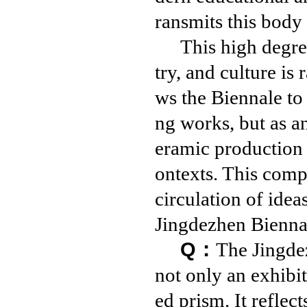
ransmits this body
This high degre
try, and culture is 
ws the Biennale to 
ng works, but as 
eramic production s
ontexts. This comp
circulation of idea
Jingdezhen Bienna
Q：
The Jingde
not only an exhibi
ed prism. It reflect