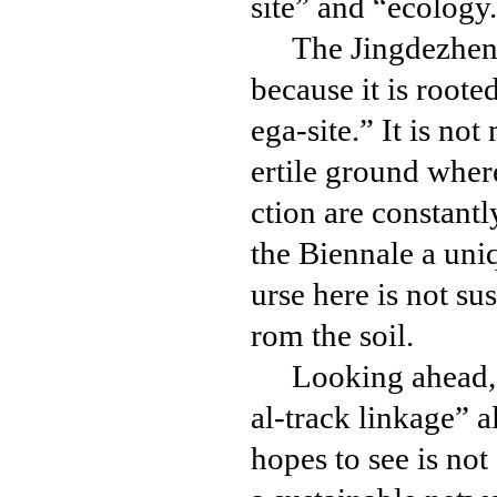
site” and “ecology
The Jingdezhen B
because it is roote
ega-site.” It is no
ertile ground where
ction are constantl
the Biennale a un
urse here is not su
rom the soil.
Looking ahead, 
al-track linkage” 
hopes to see is not