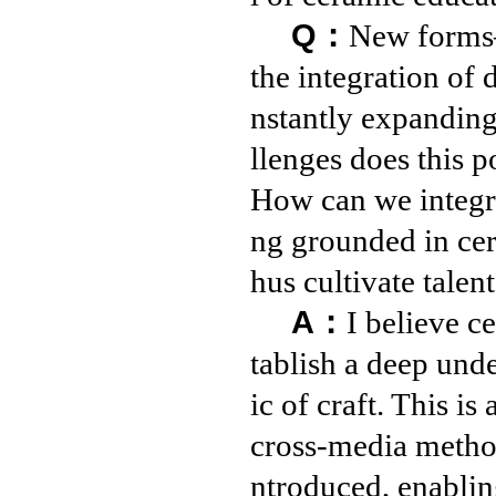
Q：
New forms—
the integration of
nstantly expanding
llenges does this 
How can we integr
ng grounded in cera
hus cultivate talent
A：
I believe c
tablish a deep und
ic of craft. This is
cross-media method
ntroduced, enablin