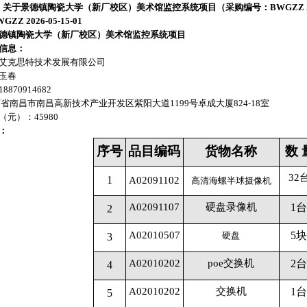
关于景德镇陶瓷大学（新厂校区）美术馆监控系统项目（采购编号：BWGZZ 202
GZZ 2026-05-15-01
德镇陶瓷大学（新厂校区）美术馆监控系统项目
信息：
艾克思特技术发展有限公司
玉春
18870914682
省南昌市南昌高新技术产业开发区紫阳大道1199号卓成大厦824-18室
（元）：
45980
：
序号
品目编码
货物名称
数 
32
1
A02091102
高清海螺半球摄像机
A02091107
硬盘录像机
1
台
2
A02010507
5
块
硬盘
3
A02010202
poe
交换机
2
台
4
A02010202
交换机
1
台
5